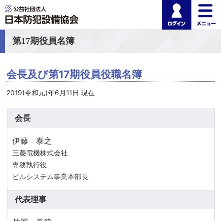
ログイ
公益社団法人 日本
第17期役員名簿
会長及び第17期役員役職名簿
2019(令和元)年6月11日 現在
会長
伊藤 泰之
三菱電機株式会社
専務執行役
ビルシステム事業本部長
代表理事