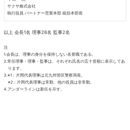
サクサ株式会社
執行役員 パートナー営業本部 統括本部長
以上 会長1名 理事28名 監事2名
注
1.会長は、理事の身分を保持しない名誉職である。
2.常任理事・理事・監事は、それぞれ氏名の五十音順に表示してあ
ります。
3.※1：片岡代表理事は元九州管区警察局長。
※2：片岡代表理事は常勤、他の役員は非常勤。
4.アンダーラインは新任を示す。