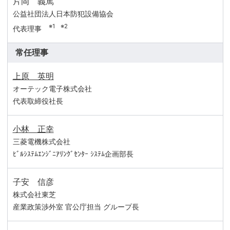
片岡 義篤
公益社団法人日本防犯設備協会
※1 ※2
代表理事
常任理事
上原 英明
オーテック電子株式会社
代表取締役社長
小林 正幸
三菱電機株式会社
ﾋﾞﾙｼｽﾃﾑｴﾝｼﾞﾆｱﾘﾝｸﾞｾﾝﾀｰ
ｼｽﾃﾑ企画部長
子安 信彦
株式会社東芝
産業政策渉外室
官公庁担当
グループ長