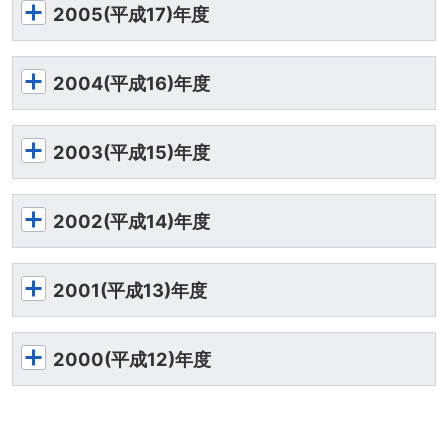
2005(平成17)年度
2004(平成16)年度
2003(平成15)年度
2002(平成14)年度
2001(平成13)年度
2000(平成12)年度