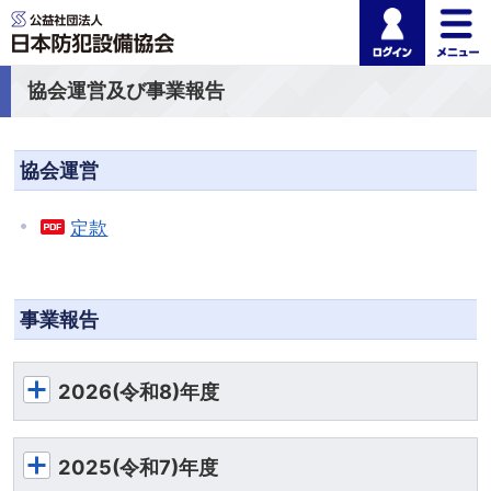
ログイ
公益社団法人 日本
協会運営及び事業報告
協会運営
定款
事業報告
2026(令和8)年度
2025(令和7)年度